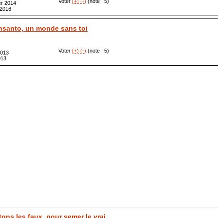
Voter
(+)
(-)
(note : 5)
er 2014
 2016
santo, un monde sans toi
Voter
(+)
(-)
(note : 5)
2013
013
tons les faux, pour semer le vrai