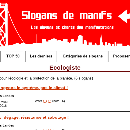
TOP 50
Les derniers
Catégories de slogans
Proposer
Ecologiste
our l'écologie et la protection de la planète. (6 slogans)
ngeons le système, pas le climat !
s Landes
Voter
(+)
(-)
(note : 6)
r 2016
 2016
ci dégage, résistance et sabotage !
s Landes