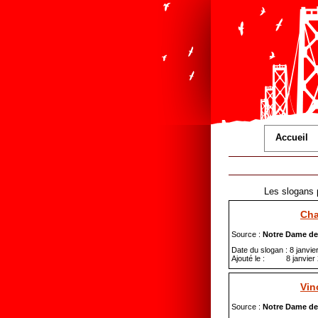
Accueil
Les slogans p
Cha
Source :
Notre Dame de
Date du slogan : 8 janvie
Ajouté le : 8 janvier
Vin
Source :
Notre Dame de