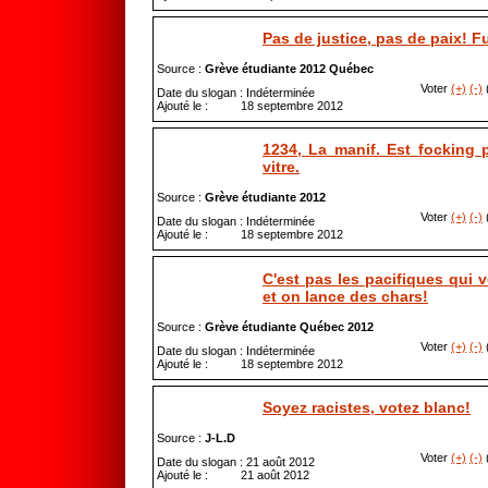
Pas de justice, pas de paix! F
Source :
Grève étudiante 2012 Québec
Voter
(+)
(-)
(
Date du slogan : Indéterminée
Ajouté le : 18 septembre 2012
1234, La manif. Est focking 
vitre.
Source :
Grève étudiante 2012
Voter
(+)
(-)
(
Date du slogan : Indéterminée
Ajouté le : 18 septembre 2012
C'est pas les pacifiques qui 
et on lance des chars!
Source :
Grève étudiante Québec 2012
Voter
(+)
(-)
(
Date du slogan : Indéterminée
Ajouté le : 18 septembre 2012
Soyez racistes, votez blanc!
Source :
J-L.D
Voter
(+)
(-)
(
Date du slogan : 21 août 2012
Ajouté le : 21 août 2012