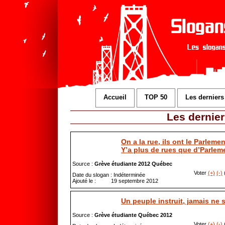
Accueil
TOP 50
Les derniers
Les dernie
On a la rue, ils ont le Parlemen
Y’a plus de rues que d’Parlem
Source :
Grève étudiante 2012 Québec
Voter
(+)
(-)
(
Date du slogan : Indéterminée
Ajouté le : 19 septembre 2012
Un peuple instruit, jamais ne
Source :
Grève étudiante Québec 2012
Voter
(+)
(-)
(