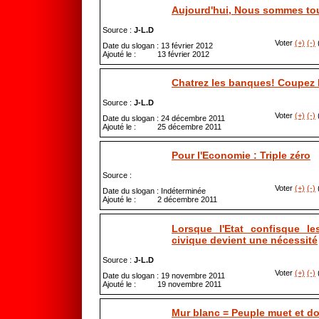
Aujourd'hui, Nous sommes to
Source :
J-L.D
Voter
(+)
(-)
(
Date du slogan : 13 février 2012
Ajouté le : 13 février 2012
Chatrez les banques! Coupez l
Source :
J-L.D
Voter
(+)
(-)
(
Date du slogan : 24 décembre 2011
Ajouté le : 25 décembre 2011
Pour l'Economie : Triple zéro
Source :
Voter
(+)
(-)
(
Date du slogan : Indéterminée
Ajouté le : 2 décembre 2011
Lorsque l'Etat confisque le
civique devient une nécessité
Source :
J-L.D
Voter
(+)
(-)
(
Date du slogan : 19 novembre 2011
Ajouté le : 19 novembre 2011
Mur blanc = Peuple muet et doc