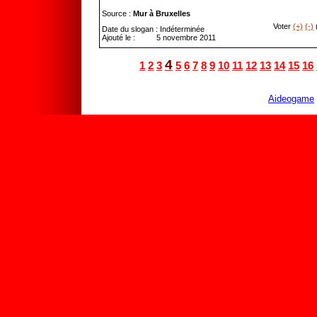
Source :
Mur à Bruxelles
Voter
(+)
(-)
(
Date du slogan : Indéterminée
Ajouté le : 5 novembre 2011
4
1
2
3
5
6
7
8
9
10
11
12
13
14
15
16
Aideogame