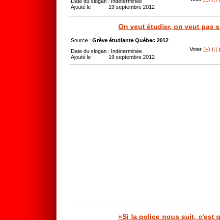
Date du slogan : Indéterminée
Ajouté le : 19 septembre 2012
On veut étudier, on veut pas s
Source :
Grève étudiante Québec 2012
Voter
(+)
(-)
(
Date du slogan : Indéterminée
Ajouté le : 19 septembre 2012
«Si la police nous suit, c'est q