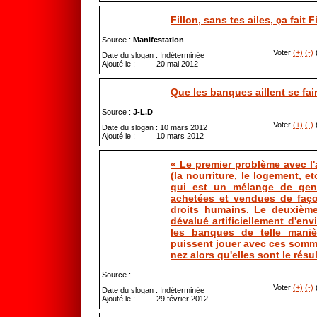
Fillon, sans tes ailes, ça fait F
Source :
Manifestation
Voter
(+)
(-)
(
Date du slogan : Indéterminée
Ajouté le : 20 mai 2012
Que les banques aillent se fair
Source :
J-L.D
Voter
(+)
(-)
(
Date du slogan : 10 mars 2012
Ajouté le : 10 mars 2012
« Le premier problème avec l'ar
(la nourriture, le logement, etc.
qui est un mélange de genr
achetées et vendues de faço
droits humains. Le deuxième
dévalué artificiellement d'envi
les banques de telle maniè
puissent jouer avec ces somm
nez alors qu'elles sont le résul
Source :
Voter
(+)
(-)
(
Date du slogan : Indéterminée
Ajouté le : 29 février 2012