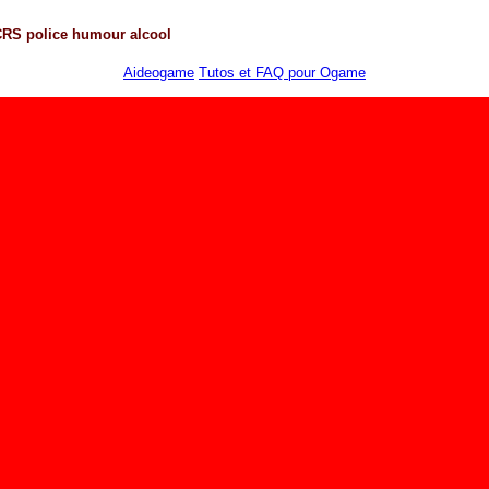
CRS
police
humour
alcool
Aideogame
Tutos et FAQ pour Ogame