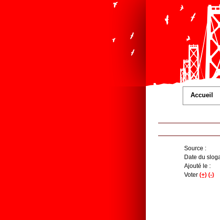
Accueil
Source :
Date du sloga
Ajouté le :
Voter
(+)
(-)