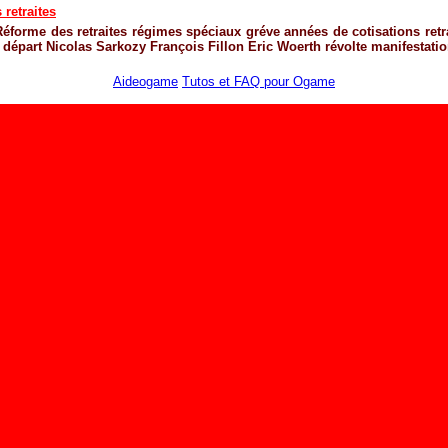
retraites
Réforme des retraites
régimes spéciaux
gréve
années de cotisations
ret
 départ
Nicolas Sarkozy
François Fillon
Eric Woerth
révolte
manifestati
Aideogame
Tutos et FAQ pour Ogame