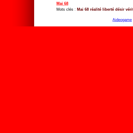
Mai 68
Mots clés :
Mai 68
réalité
liberté
désir
véri
Aideogame