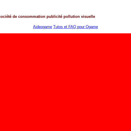
Société de consommation
publicité
pollution visuelle
Aideogame
Tutos et FAQ pour Ogame