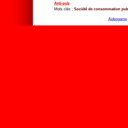
Anti-pub
Mots clés :
Société de consommation
pub
Aideogame