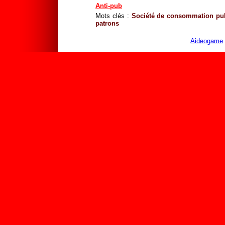
Anti-pub
Mots clés :
Société de consommation
pu
patrons
Aideogame