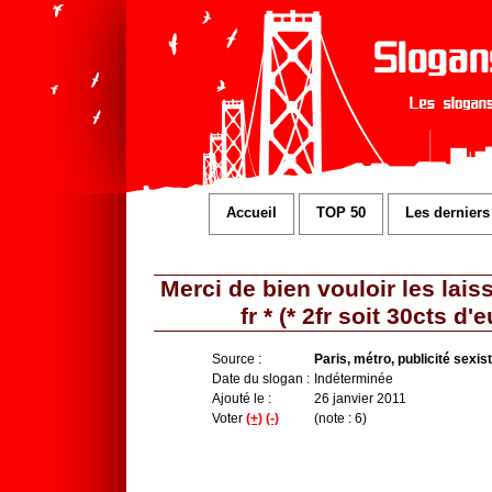
Accueil
TOP 50
Les derniers
Merci de bien vouloir les lai
fr * (* 2fr soit 30cts d
Source :
Paris, métro, publicité sexis
Date du slogan :
Indéterminée
Ajouté le :
26 janvier 2011
Voter
(+)
(-)
(note : 6)