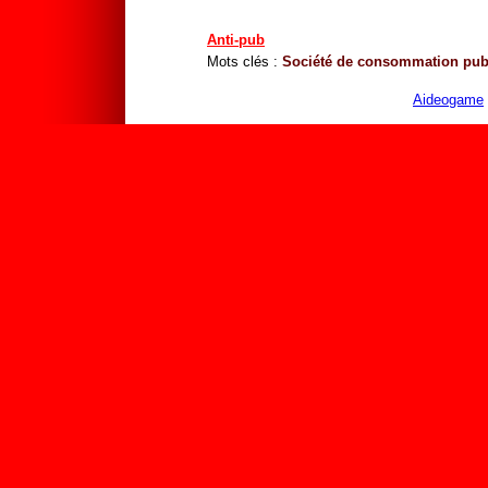
Anti-pub
Mots clés :
Société de consommation
pub
Aideogame