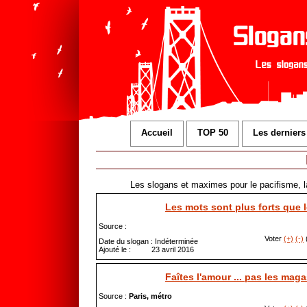
Accueil
TOP 50
Les derniers
Les slogans et maximes pour le pacifisme, la
Les mots sont plus forts que 
Source :
Voter
(+)
(-)
(
Date du slogan : Indéterminée
Ajouté le : 23 avril 2016
Faîtes l'amour ... pas les mag
Source :
Paris, métro