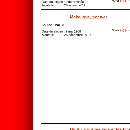
Voter
(+)
(-)
(
Date du slogan : Indéterminée
Ajouté le : 26 janvier 2011
Make love, not war
Source :
Mai 68
Voter
(+)
(-)
(
Date du slogan : 2 mai 1968
Ajouté le : 26 décembre 2010
Du fric pour les facs et les lyc