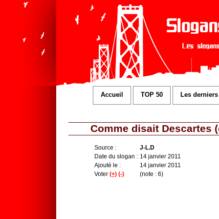
Accueil
TOP 50
Les derniers
Comme disait Descartes (d
Source :
J-L.D
Date du slogan :
14 janvier 2011
Ajouté le :
14 janvier 2011
Voter
(+)
(-)
(note : 6)