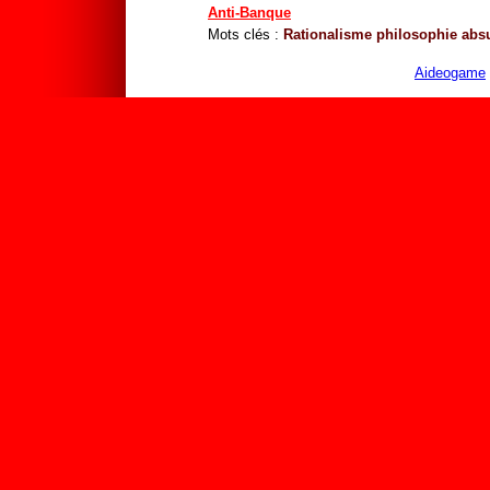
Anti-Banque
Mots clés :
Rationalisme
philosophie
abs
Aideogame